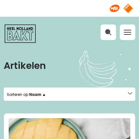
Omroep M
NPO S
Heel
Holland
Bakt
Zoeken
Artikelen
Sorteren op
Naam ▲