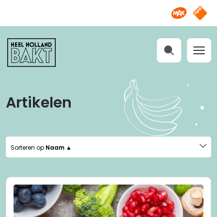
Omroep M
NPO S
Heel
Holland
Bakt
Zoeken
Artikelen
Sorteren op
Naam ▲