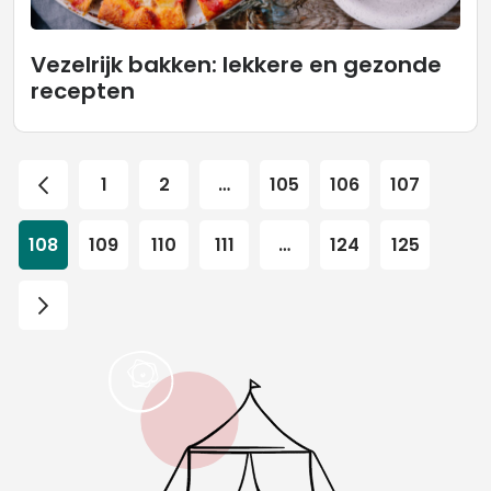
Vezelrijk bakken: lekkere en gezonde
recepten
1
2
…
105
106
107
108
109
110
111
…
124
125