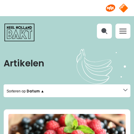
Omroep M
NPO S
Heel
Holland
Bakt
Zoeken
Artikelen
Datum ▲
Sorteren op