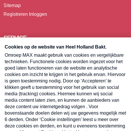
Sitemap
Registreren
Inloggen
SERVICE
Over Omroep MAX
Pers
Contact
Algemene voorwaarden
Privacyverklaring
Cookieverklaring
Kwetsbaarheid melden
Registreren
Inloggen
E-meel? Schrijf je in voor de