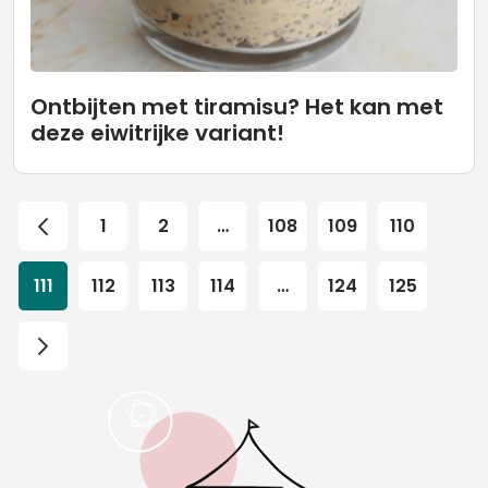
Ontbijten met tiramisu? Het kan met
deze eiwitrijke variant!
1
2
…
108
109
110
111
112
113
114
…
124
125