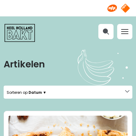
Omroep M
NPO S
Heel
Holland
Bakt
Zoeken
Artikelen
Sorteren op
Datum ▼