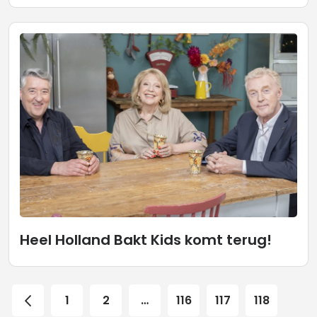
Heel Holland Bakt Kids komt terug!
1
2
…
116
117
118