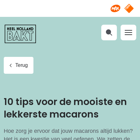
Omroep M
NPO S
Heel
Holland
Bakt
Zoeken
Terug
10 tips voor de mooiste en
lekkerste macarons
Hoe zorg je ervoor dat jouw macarons altijd lukken?
Het is een kwestie van veel oefenen. We zetten de