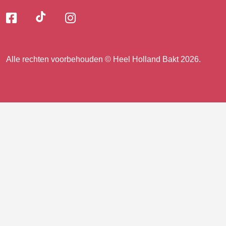
Volg
Volg
Volg
Volg
ons
ons
ons
op
op
op
ons
TikTok
Facebook
Instagram
Alle rechten voorbehouden © Heel Holland Bakt 2026.
op
facebook