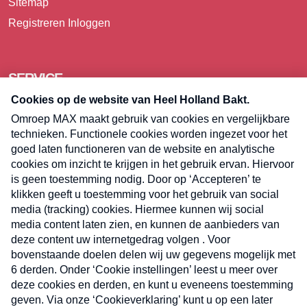
Sitemap
Registreren
Inloggen
SERVICE
Over Omroep MAX
Pers
Contact
Algemene voorwaarden
Privacyverklaring
Cookieverklaring
Kwetsbaarheid melden
Registreren
Inloggen
E-meel? Schrijf je in voor de
Heel Holland Bakt nieuwsbrief
Volg
Volg
Volg