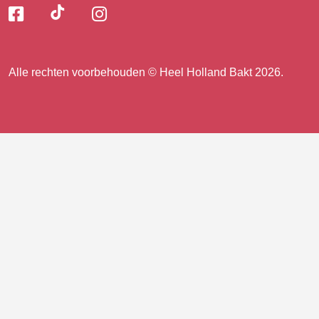
Volg
Volg
Volg
Volg
ons
ons
ons
op
op
op
ons
TikTok
Facebook
Instagram
Alle rechten voorbehouden © Heel Holland Bakt 2026.
op
facebook