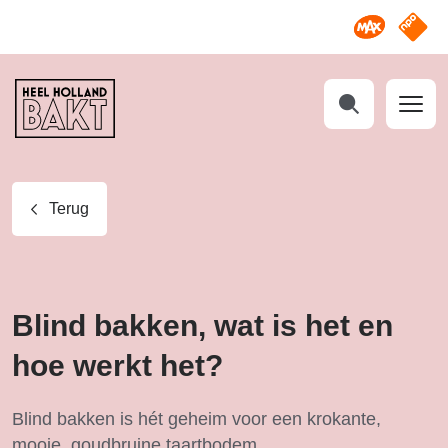
Omroep M
NPO S
Heel
Holland
Bakt
Zoeken
Terug
Blind bakken, wat is het en
hoe werkt het?
Blind bakken is hét geheim voor een krokante,
mooie, goudbruine taartbodem.