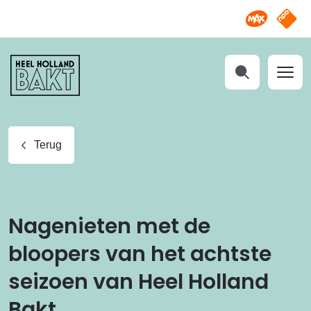
Omroep M
NPO S
Heel
Holland
Bakt
Zoeken
Terug
Nagenieten met de
bloopers van het achtste
seizoen van Heel Holland
Bakt