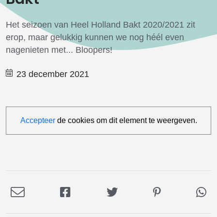
Het seizoen van Heel Holland Bakt 2020/2021 zit
erop, maar gelukkig kunnen we nog héél even
nagenieten met... Bloopers!
23 december 2021
Accepteer
de cookies om dit element te weergeven.
Deel
Deel
Deel
Deel
De
via
op
op
op
via
E-
Facebook
Twitter
Pinterest
Wh