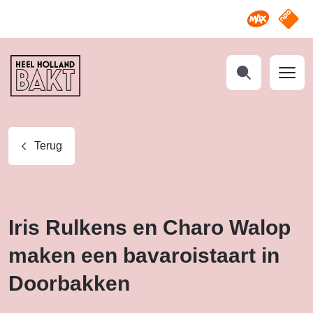
Omroep M
NPO S
Heel
Holland
Bakt
Zoeken
Terug
Iris Rulkens en Charo Walop
maken een bavaroistaart in
Doorbakken