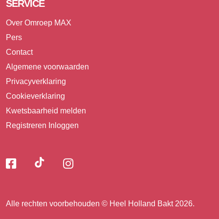
SERVICE
Over Omroep MAX
Pers
Contact
Algemene voorwaarden
Privacyverklaring
Cookieverklaring
Kwetsbaarheid melden
Registreren
Inloggen
Volg
Volg
Volg
Volg
ons
ons
ons
op
op
op
ons
TikTok
Facebook
Instagram
Alle rechten voorbehouden © Heel Holland Bakt 2026.