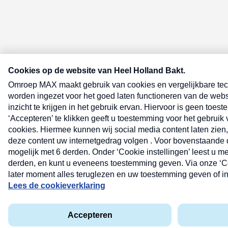
E-meel? Schrijf je in voor de Heel 
nieuwsbrief
E-
mailadres
(Vereist)
Lees hier de
privacyverklaring
.