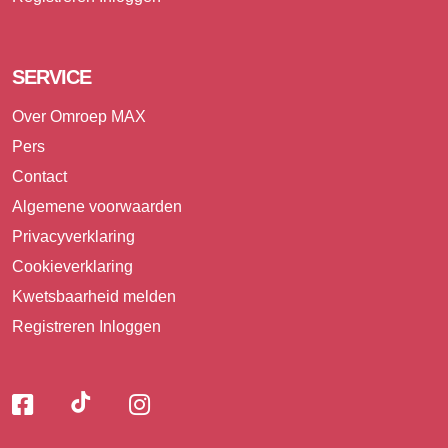
SERVICE
Over Omroep MAX
Pers
Contact
Algemene voorwaarden
Privacyverklaring
Cookieverklaring
Kwetsbaarheid melden
Registreren
Inloggen
Volg
Volg
Volg
Volg
ons
ons
ons
op
op
op