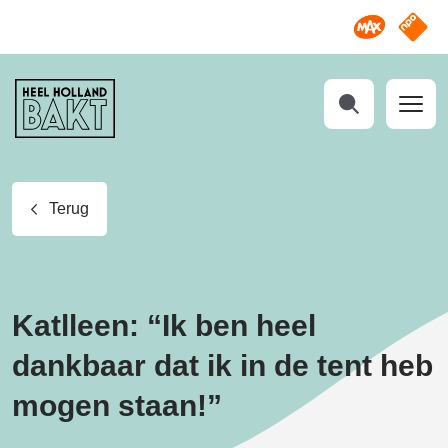
Omroep M
NPO S
Heel
Holland
Bakt
Zoeken
Terug
Katlleen: “Ik ben heel
dankbaar dat ik in de tent heb
mogen staan!”