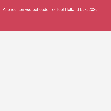
ons
TikTok
Facebook
Instagram
Alle rechten voorbehouden © Heel Holland Bakt 2026.
op
facebook