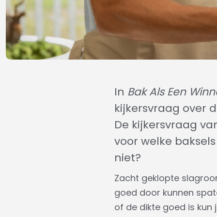
In
Bak Als Een Win
kijkersvraag over 
De kijkersvraag va
voor welke baksels
niet?
Zacht geklopte slagroom
goed door kunnen spatel
of de dikte goed is kun