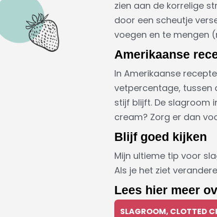
zien aan de korrelige s
door een scheutje vers
voegen en te mengen (n
Amerikaanse rec
In Amerikaanse recept
vetpercentage, tussen 
stijf blijft. De slagroo
cream? Zorg er dan voor
Blijf goed kijken
Mijn ultieme tip voor sl
Als je het ziet verande
Lees hier meer o
SLAGROOM, CLOTTED C