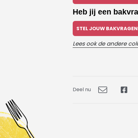
Heb jij een bakvr
STEL JOUW BAKVRAGEN
Lees ook de andere col
Deel nu
Deel
Dee
via
op
E-
Fac
mail