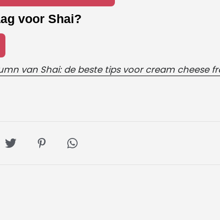
aag voor Shai?
umn van Shai: de beste tips voor cream cheese fr
l
Deel
Deel
Deel
op
op
via
ebook
Twitter
Pinterest
Whatsapp