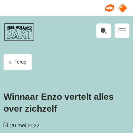
Omroep M
NPO S
Heel
Holland
Bakt
Zoeken
Terug
Winnaar Enzo vertelt alles
over zichzelf
20 mei 2022