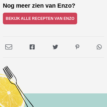
Nog meer zien van Enzo?
BEKIJK ALLE RECEPTEN VAN ENZO
Deel
Deel
Deel
Deel
De
via
op
op
op
via
E-
Facebook
Twitter
Pinterest
Wh
mail