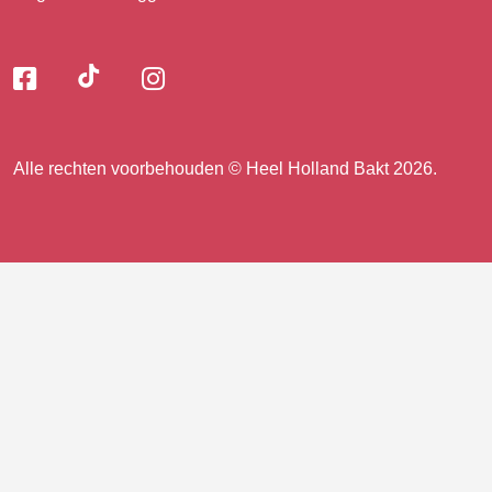
Volg
Volg
Volg
Volg
ons
ons
ons
op
op
op
ons
TikTok
Facebook
Instagram
Alle rechten voorbehouden © Heel Holland Bakt 2026.
op
facebook