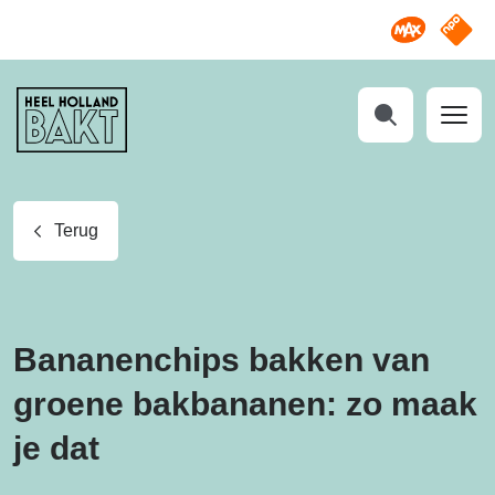
Omroep M
NPO S
Heel
Holland
Bakt
Zoeken
Terug
Bananenchips bakken van
groene bakbananen: zo maak
je dat