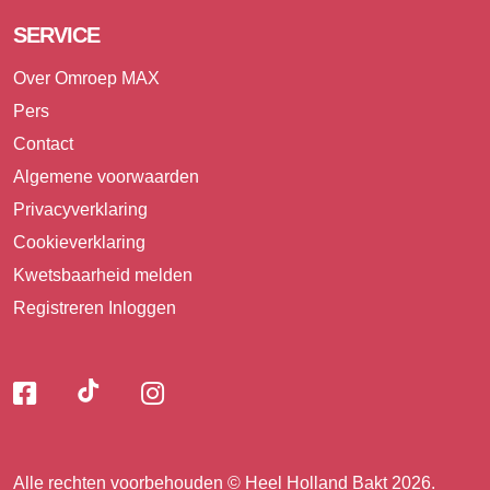
SERVICE
Over Omroep MAX
Pers
Contact
Algemene voorwaarden
Privacyverklaring
Cookieverklaring
Kwetsbaarheid melden
Registreren
Inloggen
Volg
Volg
Volg
Volg
ons
ons
ons
op
op
op
ons
TikTok
Facebook
Instagram
Alle rechten voorbehouden © Heel Holland Bakt 2026.