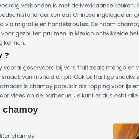
ordig verbonden is met de Mexicaanse keuken, 
. Voedselhistorici denken dat Chinese ingelegde en
 via migratie en handelsroutes. De naam chamoy z
oor gezouten pruimen. In Mexico ontwikkelde het 
g kennen.
y ?
 vooral geserveerd bij vers fruit zoals mango en
a smaak van frisheid en pit. Ook bij hartige snacks 
aarnaast is chamoy populair als topping voor ijs e
oor vlees op de barbecue. Je kunt er dus echt all
lf chamoy
liter chamoy: