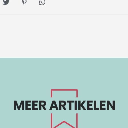
l
Deel
Deel
Deel
op
op
via
ebook
Twitter
Pinterest
Whatsapp
MEER ARTIKELEN