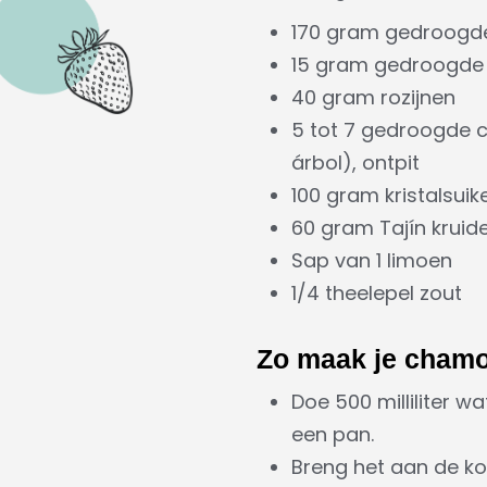
170 gram gedroogde
15 gram gedroogde
40 gram rozijnen
5 tot 7 gedroogde ch
árbol), ontpit
100 gram kristalsuik
60 gram Tajín kruid
Sap van 1 limoen
1/4 theelepel zout
Zo maak je cham
Doe 500 milliliter w
een pan.
Breng het aan de ko