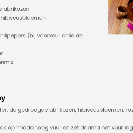
 abrikozen
 hibiscusbloemen
ilipepers (bij voorkeur chile de
er
enmix
oy
ater, de gedroogde abrikozen, hibiscusbloemen, rozi
ok op middelhoog vuur en zet daarna het vuur lag