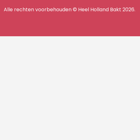
ons
TikTok
Facebook
Instagram
Alle rechten voorbehouden © Heel Holland Bakt 2026.
op
facebook