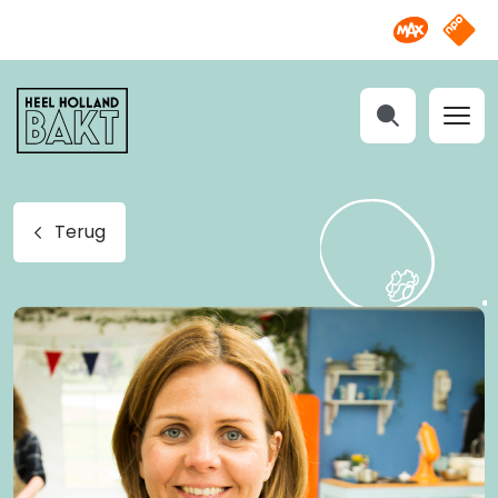
Omroep M
NPO S
Heel
Holland
Bakt
Zoeken
Terug