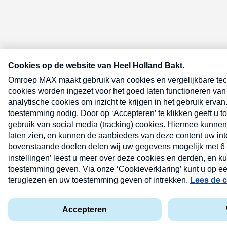
E-meel? Schrijf je in voor de Heel
Bakt nieuwsbrief
E-
mailadres
(Vereist)
Lees hier de
privacyverklaring
.