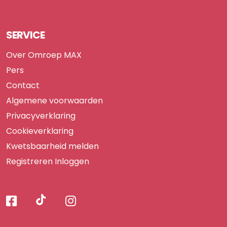
SERVICE
Over Omroep MAX
Pers
Contact
Algemene voorwaarden
Privacyverklaring
Cookieverklaring
Kwetsbaarheid melden
Registreren
Inloggen
Volg
Volg
Volg
Volg
ons
ons
ons
op
op
op