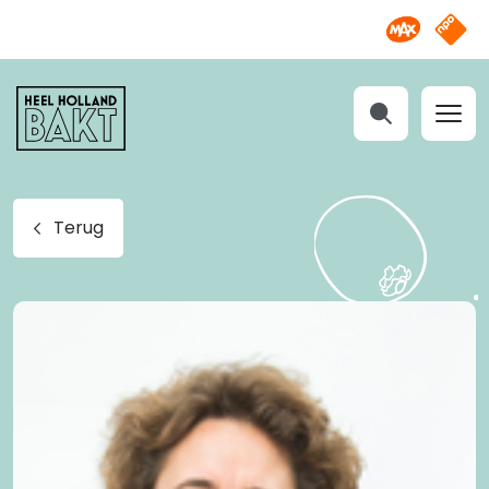
Omroep M
NPO S
Heel
Holland
Bakt
Zoeken
Terug