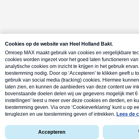
E-meel? Schrijf je in voor de Heel
Bakt nieuwsbrief
E-
mailadres
(Vereist)
Lees hier de
privacyverklaring
.