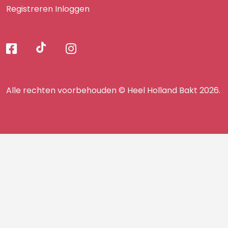
Registreren
Inloggen
Volg
Volg
Volg
Volg
ons
ons
ons
op
op
op
ons
TikTok
Facebook
Instagram
Alle rechten voorbehouden © Heel Holland Bakt 2026.
op
facebook