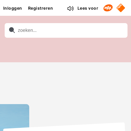
Omroep M
NPO S
Inloggen
Registreren
Lees voor
Zoeken
Zoeken