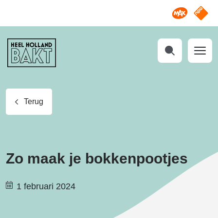
Omroep M
NPO S
Heel
Holland
Bakt
Zoeken
Terug
Zo maak je bokkenpootjes
1 februari 2024