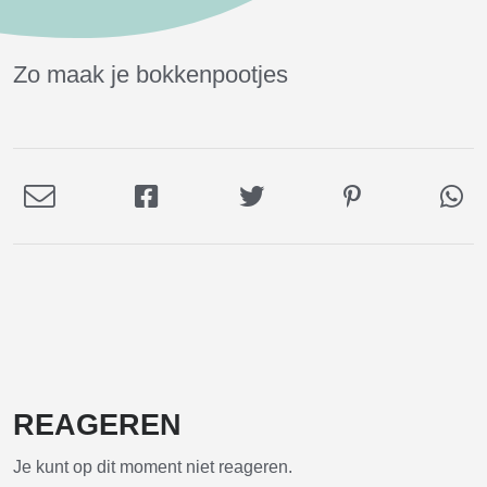
Zo maak je bokkenpootjes
Deel
Deel
Deel
Deel
De
via
op
op
op
via
E-
Facebook
Twitter
Pinterest
Wh
mail
REAGEREN
Je kunt op dit moment niet reageren.