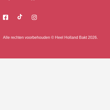
Volg
Volg
Volg
Volg
ons
ons
ons
op
op
op
ons
TikTok
Facebook
Instagram
Alle rechten voorbehouden © Heel Holland Bakt 2026.
op
facebook