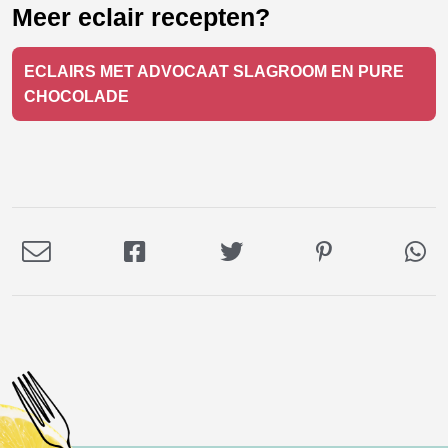
Meer eclair recepten?
ECLAIRS MET ADVOCAAT SLAGROOM EN PURE
CHOCOLADE
Deel
Deel
Deel
Deel
De
via
op
op
op
via
E-
Facebook
Twitter
Pinterest
Wh
mail