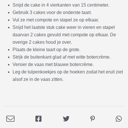
Snijd de cake in 4 vierkanten van 15 centimeter.
Gebruik 3 cakes voor de onderste taart.
Vul ze met compote en stapel ze op elkaar.
Snijd het laatste stuk cake weer in vieren en stapel
daarvan 2 cakes gevuld met compote op elkaar. De
overige 2 cakes houd je over.
Plaats de kleine taart op de grote.
Strijk de buitenkant glad af met witte botercrème.
Versier de vaas met blauwe botercrème.
Leg de tulpenkoekjes op de hoeken zodat het eruit ziet
alsof ze in de vaas zitten.
Deel
Deel
Deel
Deel
De
via
op
op
op
via