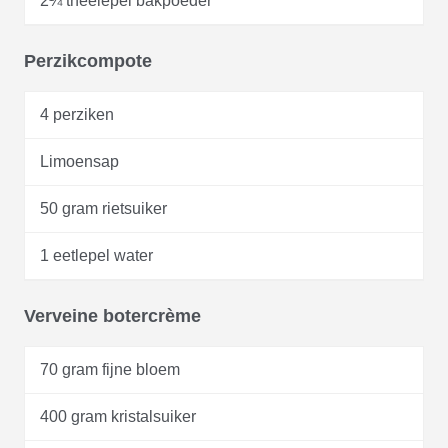
2¼ theelepel bakpoeder
Perzikcompote
4 perziken
Limoensap
50 gram rietsuiker
1 eetlepel water
Verveine botercrème
70 gram fijne bloem
400 gram kristalsuiker