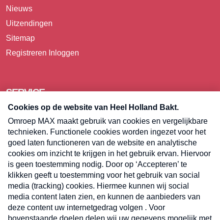
Nieuws
Uitzendingen
Sitemap
Registreren
Inloggen
SERVICE
Over Omroep MAX
Pers
Contact
Algemene voorwaarden
Privacyverklaring
Cookieverklaring
Kwetsbaarheid melden
Registreren
Inloggen