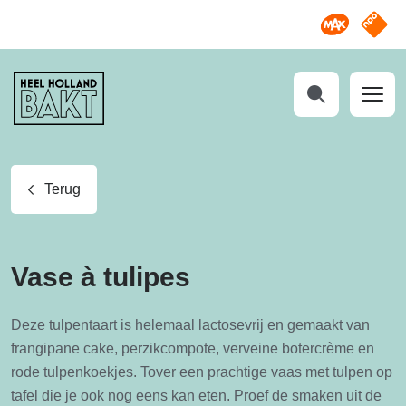
Omroep M
NPO S
Heel
Holland
Bakt
Zoeken
Terug
Vase à tulipes
Deze tulpentaart is helemaal lactosevrij en gemaakt van
frangipane cake, perzikcompote, verveine botercrème en
rode tulpenkoekjes. Tover een prachtige vaas met tulpen op
tafel die je ook nog eens kan eten. Proef de smaken uit de