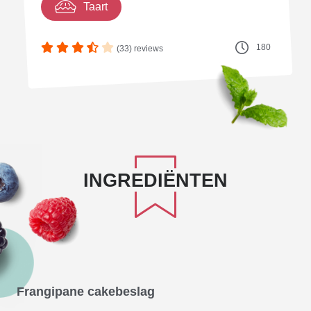
Taart
180
(33) reviews
INGREDIËNTEN
Frangipane cakebeslag