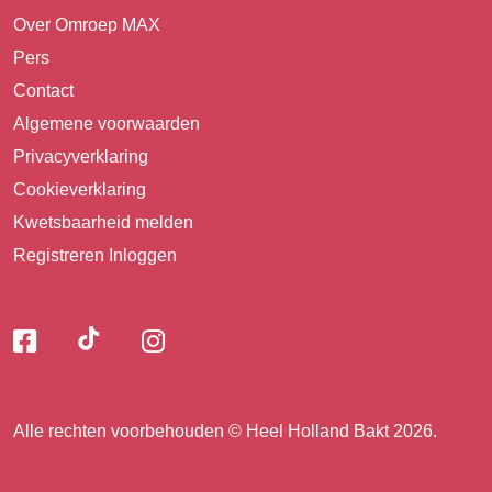
Over Omroep MAX
Pers
Contact
Algemene voorwaarden
Privacyverklaring
Cookieverklaring
Kwetsbaarheid melden
Registreren
Inloggen
Volg
Volg
Volg
Volg
ons
ons
ons
op
op
op
ons
TikTok
Facebook
Instagram
Alle rechten voorbehouden © Heel Holland Bakt 2026.
op