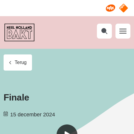
Omroep M
NPO S
Heel
Holland
Bakt
Zoeken
Terug
Finale
15 december 2024