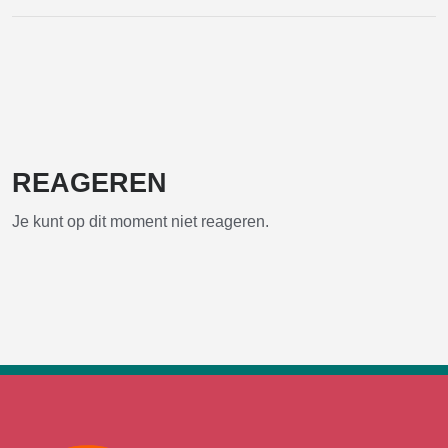
E-
Facebook
Twitter
Pinterest
Wh
mail
REAGEREN
Je kunt op dit moment niet reageren.