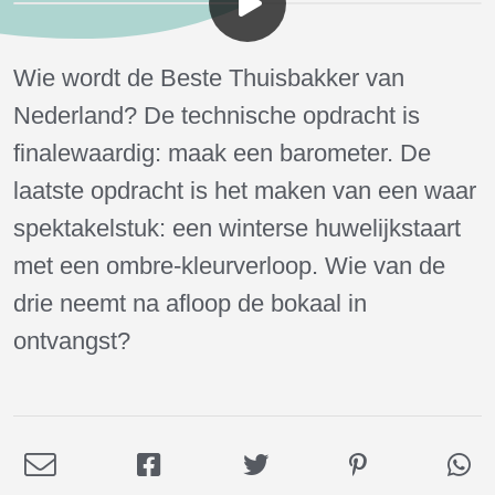
Wie wordt de Beste Thuisbakker van
Nederland? De technische opdracht is
finalewaardig: maak een barometer. De
laatste opdracht is het maken van een waar
spektakelstuk: een winterse huwelijkstaart
met een ombre-kleurverloop. Wie van de
drie neemt na afloop de bokaal in
ontvangst?
Deel
Deel
Deel
Deel
De
via
op
op
op
via