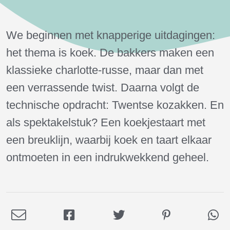
Foutcode 451
Dit item is niet beschikbaar op jouw locatie.
We beginnen met knapperige uitdagingen:
het thema is koek. De bakkers maken een
klassieke charlotte-russe, maar dan met
een verrassende twist. Daarna volgt de
technische opdracht: Twentse kozakken. En
als spektakelstuk? Een koekjestaart met
een breuklijn, waarbij koek en taart elkaar
ontmoeten in een indrukwekkend geheel.
Deel
Deel
Deel
Deel
De
via
op
op
op
via