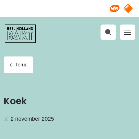
Omroep M
NPO S
Heel
Holland
Bakt
Zoeken
Terug
Koek
2 november 2025