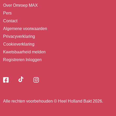
Over Omroep MAX
Pers
Contact
Algemene voorwaarden
Privacyverklaring
Cookieverklaring
Kwetsbaarheid melden
Registreren
Inloggen
Volg
Volg
Volg
Volg
ons
ons
ons
op
op
op
ons
TikTok
Facebook
Instagram
Alle rechten voorbehouden © Heel Holland Bakt 2026.
op