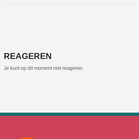
E-
Facebook
Twitter
Pinterest
Wh
mail
REAGEREN
Je kunt op dit moment niet reageren.