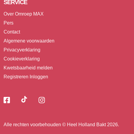
SERVICE
Over Omroep MAX
Pers
Contact
Algemene voorwaarden
Privacyverklaring
Cookieverklaring
Kwetsbaarheid melden
Registreren
Inloggen
Volg
Volg
Volg
Volg
ons
ons
ons
op
op
op
ons
TikTok
Facebook
Instagram
Alle rechten voorbehouden © Heel Holland Bakt 2026.