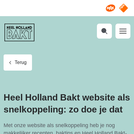
Omroep M
NPO S
Heel
Holland
Bakt
Zoeken
Terug
Heel Holland Bakt website als
snelkoppeling: zo doe je dat
Met onze website als snelkoppeling heb je nog
makkelijker recepten, baktips en Heel Holland Bakt-