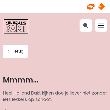
Omroep M
NPO S
Heel
Holland
Bakt
Zoeken
Terug
Mmmm...
Heel Holland Bakt kijken doe je liever niet zonder
iets lekkers op schoot.