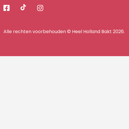
Volg
Volg
Volg
Volg
ons
ons
ons
op
op
op
ons
TikTok
Facebook
Instagram
Alle rechten voorbehouden © Heel Holland Bakt 2026.
op
facebook