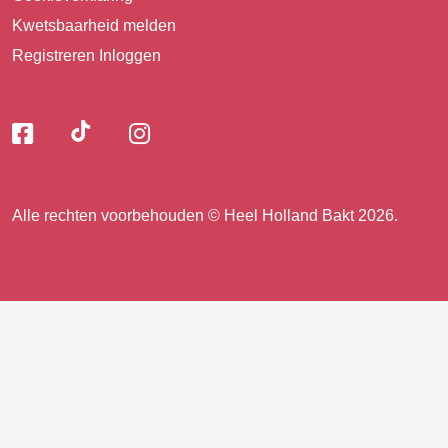
Kwetsbaarheid melden
Registreren
Inloggen
Volg
Volg
Volg
Volg
ons
ons
ons
op
op
op
ons
TikTok
Facebook
Instagram
Alle rechten voorbehouden © Heel Holland Bakt 2026.
op
facebook