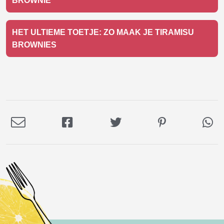
BROWNIE
HET ULTIEME TOETJE: ZO MAAK JE TIRAMISU
BROWNIES
Deel
Deel
Deel
Deel
De
via
op
op
op
via
E-
Facebook
Twitter
Pinterest
Wh
mail