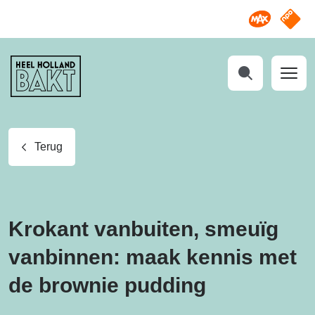
Omroep M
NPO S
Heel
Holland
Bakt
Zoeken
Terug
Krokant vanbuiten, smeuïg
vanbinnen: maak kennis met
de brownie pudding