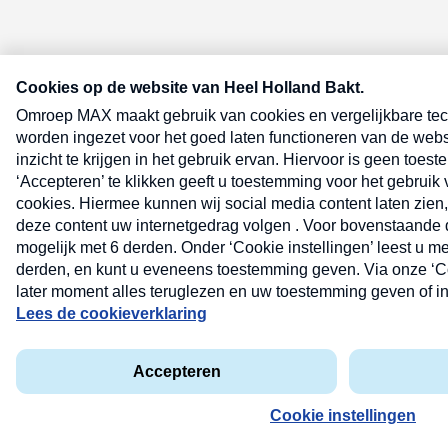
E-meel? Schrijf je in voor de Heel 
nieuwsbrief
E-
mailadres
(Vereist)
Lees hier de
privacyverklaring
.