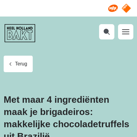
Omroep M
NPO S
Heel
Holland
Bakt
Zoeken
Terug
Met maar 4 ingrediënten
maak je brigadeiros:
makkelijke chocoladetruffels
uit Brazilië