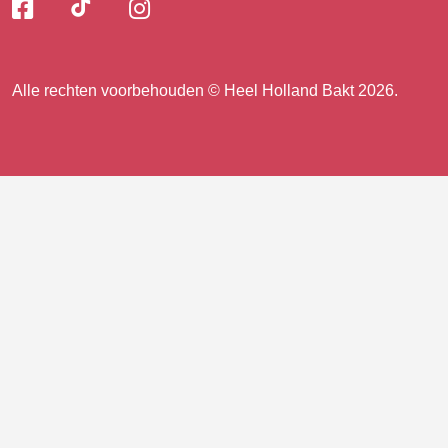
Volg
Volg
Volg
Volg
ons
ons
ons
op
op
op
ons
TikTok
Facebook
Instagram
Alle rechten voorbehouden © Heel Holland Bakt 2026.
op
facebook