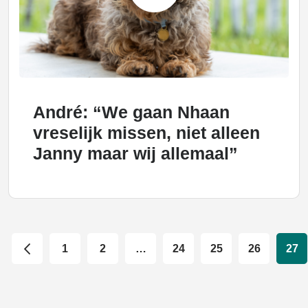
André: “We gaan Nhaan
vreselijk missen, niet alleen
Janny maar wij allemaal”
1
2
…
24
25
26
27