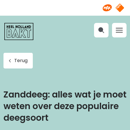
Omroep M
NPO S
Heel
Holland
Bakt
Zoeken
Terug
Zanddeeg: alles wat je moet
weten over deze populaire
deegsoort