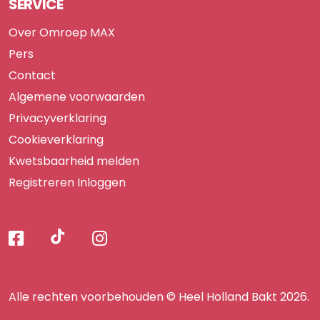
SERVICE
Over Omroep MAX
Pers
Contact
Algemene voorwaarden
Privacyverklaring
Cookieverklaring
Kwetsbaarheid melden
Registreren
Inloggen
Volg
Volg
Volg
Volg
ons
ons
ons
op
op
op
ons
TikTok
Facebook
Instagram
Alle rechten voorbehouden © Heel Holland Bakt 2026.