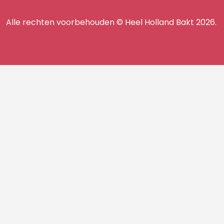
op
op
op
ons
TikTok
Facebook
Instagram
Alle rechten voorbehouden © Heel Holland Bakt 2026.
op
facebook