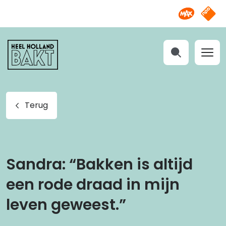
Omroep M
NPO S
Heel
Holland
Bakt
Zoeken
Terug
Sandra: “Bakken is altijd
een rode draad in mijn
leven geweest.”