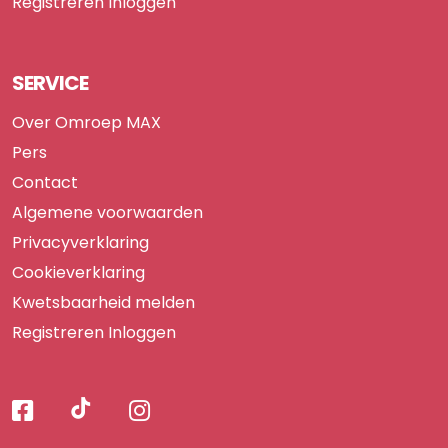
Registreren
Inloggen
SERVICE
Over Omroep MAX
Pers
Contact
Algemene voorwaarden
Privacyverklaring
Cookieverklaring
Kwetsbaarheid melden
Registreren
Inloggen
Volg
Volg
Volg
Volg
ons
ons
ons