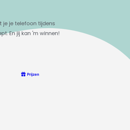
je je telefoon tijdens
pt. En jij kan 'm winnen!