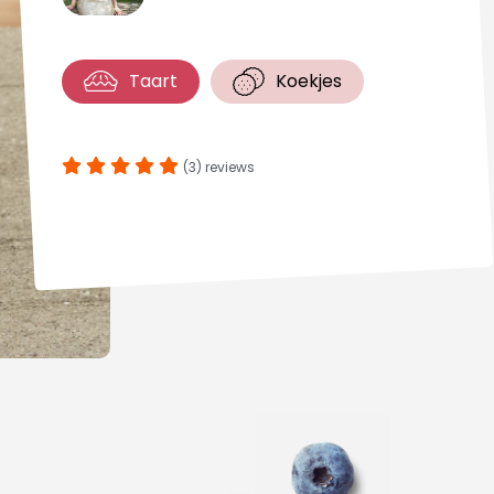
Taart
Koekjes
(3) reviews