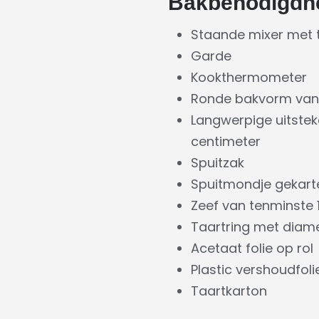
Bakbenodigdh
Staande mixer met
Garde
Kookthermometer
Ronde bakvorm van 
Langwerpige uitstek
centimeter
Spuitzak
Spuitmondje gekarte
Zeef van tenminste 
Taartring met diam
Acetaat folie op rol
Plastic vershoudfoli
Taartkarton