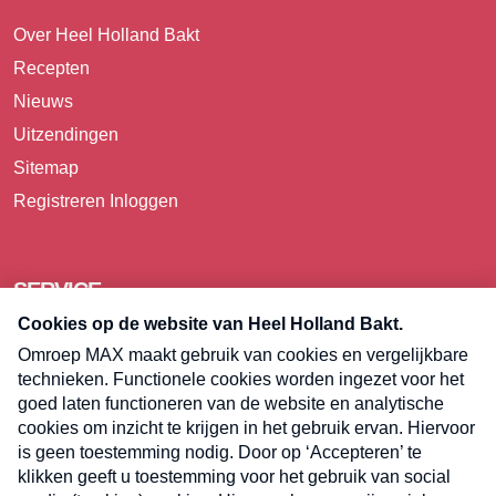
Over Heel Holland Bakt
Recepten
Nieuws
Uitzendingen
Sitemap
Registreren
Inloggen
SERVICE
Over Omroep MAX
Pers
Contact
Algemene voorwaarden
Privacyverklaring