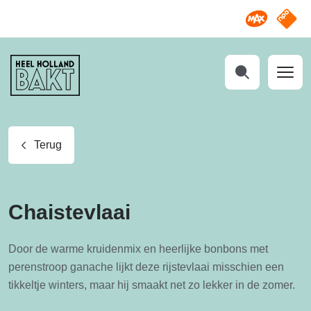
Omroep M
NPO S
Heel
Holland
Bakt
Zoeken
Terug
Chaistevlaai
Door de warme kruidenmix en heerlijke bonbons met
perenstroop ganache lijkt deze rijstevlaai misschien een
tikkeltje winters, maar hij smaakt net zo lekker in de zomer.