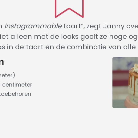
en
I
nstagrammable
taart”, zegt Janny ove
iet alleen met de looks gooit ze hoge og
s in de taart en de combinatie van alle 
n
meter)
 centimeter
 toebehoren