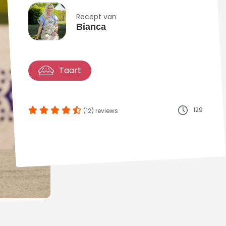
Recept van
Bianca
Taart
129
(12) reviews