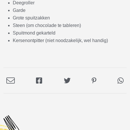
Deegroller
Garde
Grote spuitzakken
Steen (om chocolade te tableren)
Spuitmond gekarteld
Kersenontpitter (niet noodzakelijk, wel handig)
Deel
Deel
Deel
Deel
De
via
op
op
op
via
E-
Facebook
Twitter
Pinterest
Wh
mail