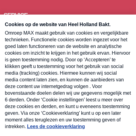
SERVICE
Over Omroep MAX
Pers
Contact
Algemene voorwaarden
Privacyverklaring
Cookieverklaring
Kwetsbaarheid melden
Registreren
Inloggen
E-meel? Schrijf je in voor de
Heel Holland Bakt nieuwsbrief
Volg
Volg
Volg
Volg
ons
ons
ons
op
op
op
E-
ons
TikTok
Facebook
Instagram