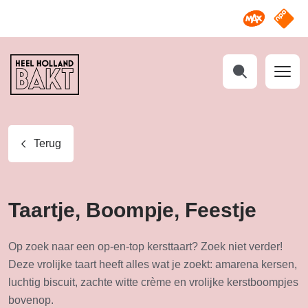
Omroep M
NPO S
Heel
Holland
Bakt
Zoeken
Terug
Taartje, Boompje, Feestje
Op zoek naar een op-en-top kersttaart? Zoek niet verder!
Deze vrolijke taart heeft alles wat je zoekt: amarena kersen,
luchtig biscuit, zachte witte crème en vrolijke kerstboompjes
bovenop.