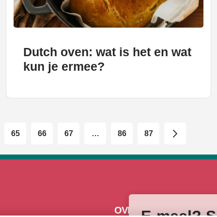
Dutch oven: wat is het en wat
kun je ermee?
65
66
67
…
86
87
OVERZICHT
E-meel? Sc