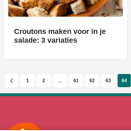
Croutons maken voor in je
salade: 3 variaties
1
2
…
61
62
63
64
Max