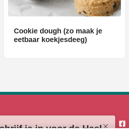
Cookie dough (zo maak je
eetbaar koekjesdeeg)
V
Volg
SERVICE
hrijf je in voor de Heel