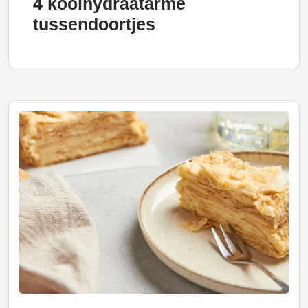
4 koolhydraatarme
tussendoortjes