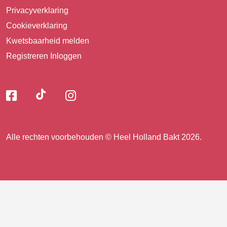
Privacyverklaring
Cookieverklaring
Kwetsbaarheid melden
Registreren
Inloggen
Volg
Volg
Volg
Volg
ons
ons
ons
op
op
op
ons
TikTok
Facebook
Instagram
Alle rechten voorbehouden © Heel Holland Bakt 2026.
op
facebook