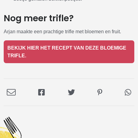
Nog meer trifle?
Arjan maakte een prachtige trifle met bloemen en fruit.
BEKIJK HIER HET RECEPT VAN DEZE BLOEMIGE
TRIFLE.
Deel
Deel
Deel
Deel
De
via
op
op
op
via
E-
Facebook
Twitter
Pinterest
Wh
mail