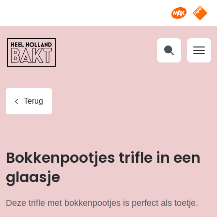
Omroep M
NPO S
Heel
Holland
Bakt
Zoeken
Terug
Bokkenpootjes trifle in een
glaasje
Deze trifle met bokkenpootjes is perfect als toetje.