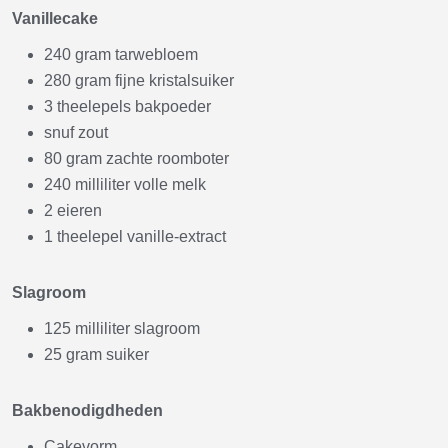
Vanillecake
240 gram tarwebloem
280 gram fijne kristalsuiker
3 theelepels bakpoeder
snuf zout
80 gram zachte roomboter
240 milliliter volle melk
2 eieren
1 theelepel vanille-extract
Slagroom
125 milliliter slagroom
25 gram suiker
Bakbenodigdheden
Cakevorm