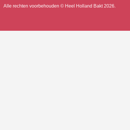
ons
Facebook
Instagram
Alle rechten voorbehouden © Heel Holland Bakt 2026.
op
facebook