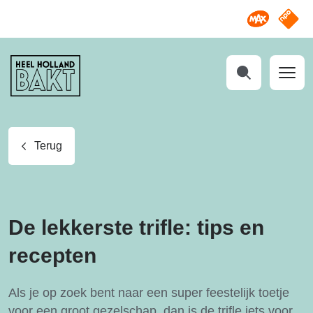
Omroep M
NPO S
Heel
Holland
Bakt
Zoeken
Terug
De lekkerste trifle: tips en
recepten
Als je op zoek bent naar een super feestelijk toetje
voor een groot gezelschap, dan is de trifle iets voor