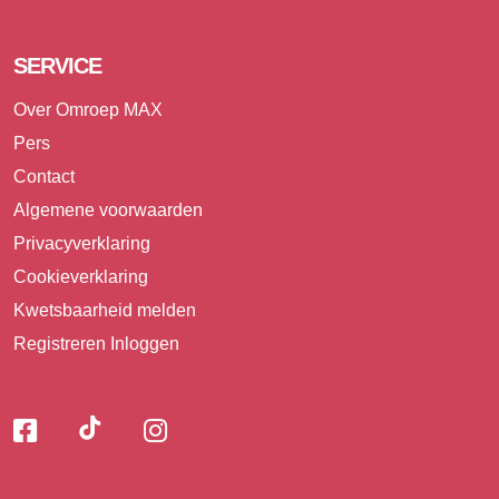
SERVICE
Over Omroep MAX
Pers
Contact
Algemene voorwaarden
Privacyverklaring
Cookieverklaring
Kwetsbaarheid melden
Registreren
Inloggen
Volg
Volg
Volg
Volg
ons
ons
ons
op
op
op
TikTok