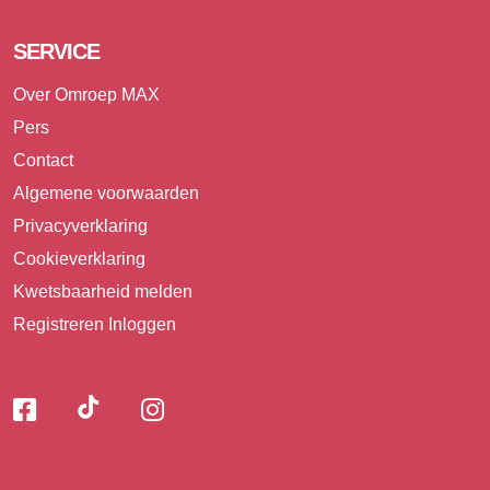
SERVICE
Over Omroep MAX
Pers
Contact
Algemene voorwaarden
Privacyverklaring
Cookieverklaring
Kwetsbaarheid melden
Registreren
Inloggen
Volg
Volg
Volg
Volg
ons
ons
ons
op
op
op
ons
TikTok
Facebook
Instagram