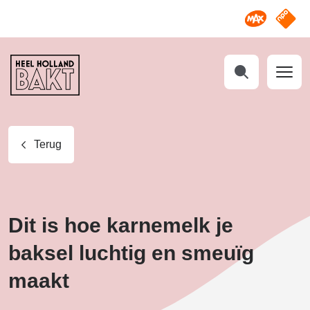
Omroep M
NPO S
Heel
Holland
Bakt
Zoeken
Terug
Dit is hoe karnemelk je
baksel luchtig en smeuïg
maakt