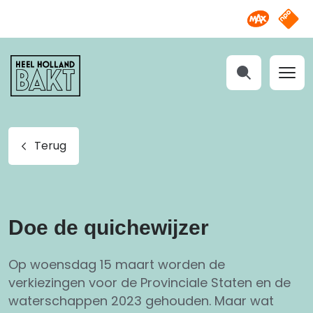
Omroep M
NPO S
Heel
Holland
Bakt
Zoeken
Terug
Doe de quichewijzer
Op woensdag 15 maart worden de
verkiezingen voor de Provinciale Staten en de
waterschappen 2023 gehouden. Maar wat