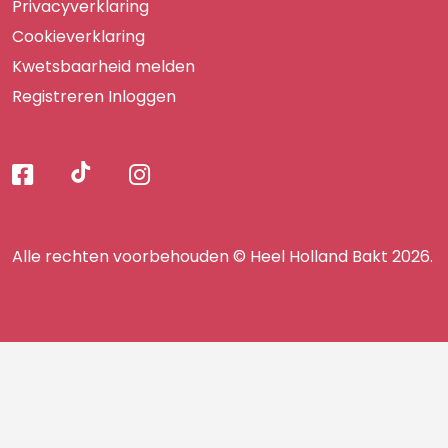
Privacyverklaring
Cookieverklaring
Kwetsbaarheid melden
Registreren
Inloggen
Volg
Volg
Volg
Volg
ons
ons
ons
op
op
op
ons
TikTok
Facebook
Instagram
Alle rechten voorbehouden © Heel Holland Bakt 2026.
op
facebook