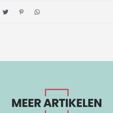
l
Deel
Deel
Deel
op
op
via
ebook
Twitter
Pinterest
Whatsapp
MEER ARTIKELEN