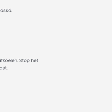
massa.
fkoelen. Stop het
ast.