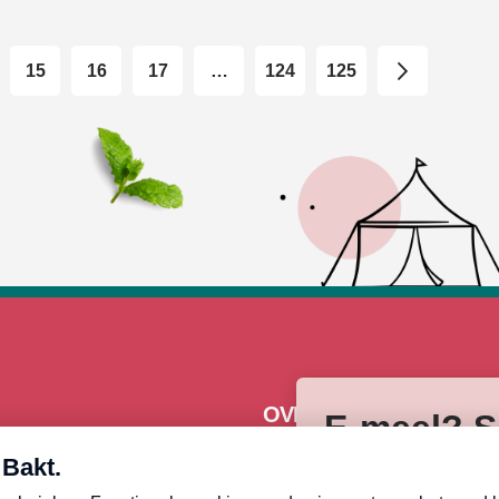
15
16
17
…
124
125
OVERZICHT
E-meel? Sc
Over Heel Holland Bakt
Holland B
Recepten