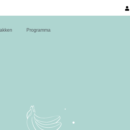
akken
Programma