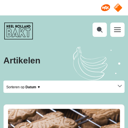
Omroep M
NPO S
Heel
Holland
Bakt
Zoeken
Artikelen
Sorteren op
Datum ▼