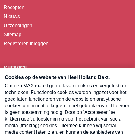
Recepten
Nieuws
Uitzendingen
Sitemap
Registreren
Inloggen
SERVICE
Over Omroep MAX
Pers
Contact
Algemene voorwaarden
Privacyverklaring
Cookieverklaring
Kwetsbaarheid melden