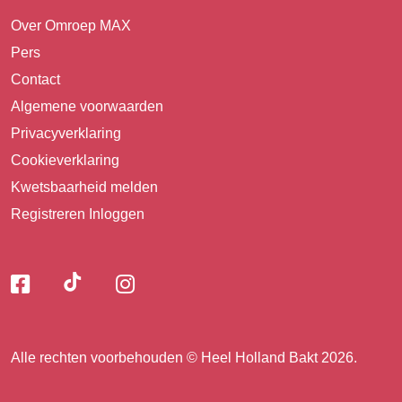
Over Omroep MAX
Pers
Contact
Algemene voorwaarden
Privacyverklaring
Cookieverklaring
Kwetsbaarheid melden
Registreren
Inloggen
Volg
Volg
Volg
Volg
ons
ons
ons
op
op
op
ons
TikTok
Facebook
Instagram
Alle rechten voorbehouden © Heel Holland Bakt 2026.
op