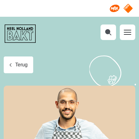
Omroep M
NPO S
Heel
Holland
Bakt
Zoeken
Terug