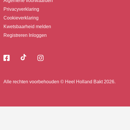
Algemene voorwaarden
Privacyverklaring
Cookieverklaring
Kwetsbaarheid melden
Registreren
Inloggen
Volg
Volg
Volg
Volg
ons
ons
ons
op
op
op
ons
TikTok
Facebook
Instagram
Alle rechten voorbehouden © Heel Holland Bakt 2026.
op
facebook