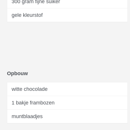
300 gram fijne suiker
gele kleurstof
Opbouw
witte chocolade
1 bakje frambozen
muntblaadjes