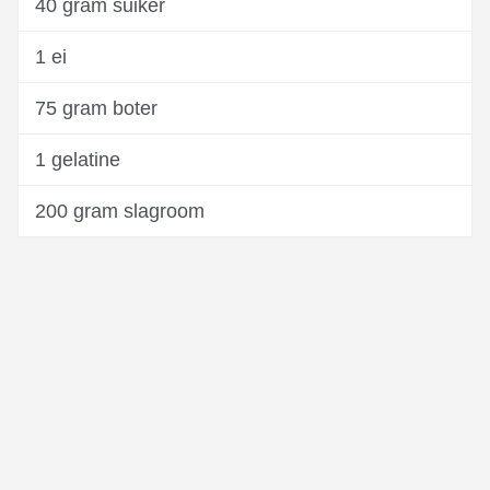
40 gram suiker
1 ei
75 gram boter
1 gelatine
200 gram slagroom