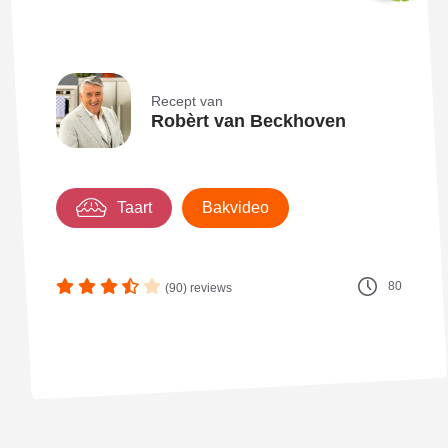
Recept van
Robèrt van Beckhoven
Taart
Bakvideo
80
(90) reviews