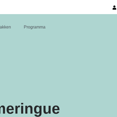
akken
Programma
meringue