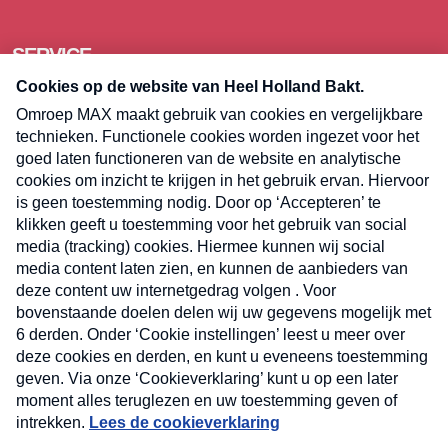
SERVICE
Over Omroep MAX
Pers
Contact
Algemene voorwaarden
Privacyverklaring
Cookieverklaring
Kwetsbaarheid melden
Registreren
Inloggen
E-meel? Schrijf je in voor de
Heel Holland Bakt nieuwsbrief
Volg
Volg
Volg
Volg
ons
ons
ons
op
op
op
E-
TikTok
Facebook
Instagram