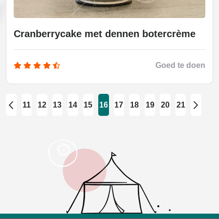
Cranberrycake met dennen botercrème
Goed te doen
11
12
13
14
15
16
17
18
19
20
21
prev
next