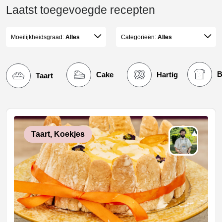
Laatst toegevoegde recepten
Moeilijkheidsgraad:
Alles
Categorieën:
Alles
B
Cake
Hartig
Taart
Taart, Koekjes