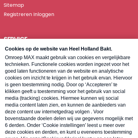
Sitemap
Registreren
Inloggen
SERVICE
Over Omroep MAX
Pers
Contact
Algemene voorwaarden
Privacyverklaring
Cookieverklaring
Kwetsbaarheid melden
Registreren
Inloggen
E-meel? Schrijf je in voor de
Heel Holland Bakt