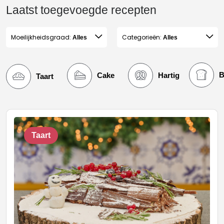
Laatst toegevoegde recepten
Moeilijkheidsgraad:
Categorieën:
Alles
Alles
B
Cake
Hartig
Taart
Taart