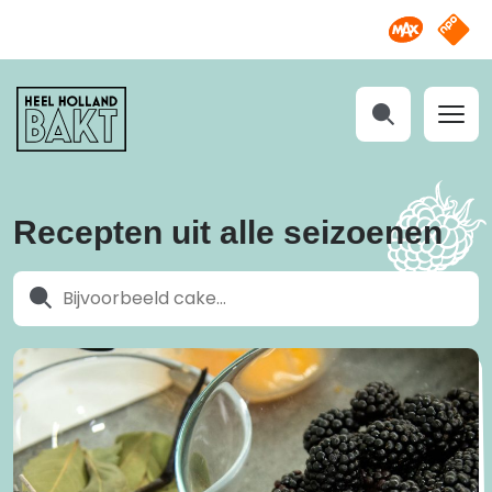
Omroep M
NPO S
Heel
Holland
Bakt
Zoeken
Recepten uit alle seizoenen
Zoeken
Zoeken