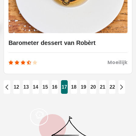
Barometer dessert van Robèrt
Moeilijk
12
13
14
15
16
17
18
19
20
21
22
prev
next