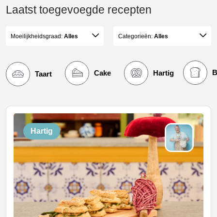
Laatst toegevoegde recepten
Moeilijkheidsgraad:
Alles
Categorieën:
Alles
B
Cake
Hartig
Taart
Hartig