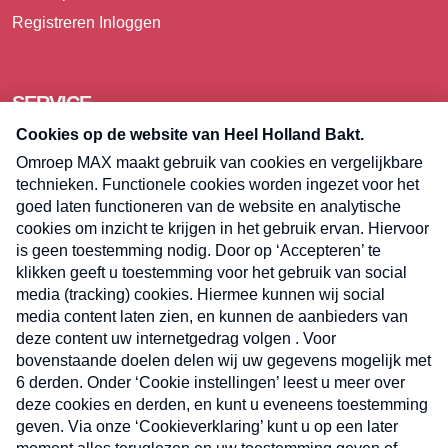
Registreren
Inloggen
SERVICE
Over Omroep MAX
Pers
Contact
Algemene voorwaarden
Privacyverklaring
Cookieverklaring
Kwetsbaarheid melden
Registreren
Inloggen
E-meel? Schrijf je in voor de
Heel Holland Bakt nieuwsbrief
Volg
Volg
Volg
Volg