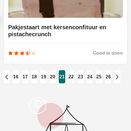
Pakjestaart met kersenconfituur en
pistachecrunch
Goed te doen
16
17
18
19
20
21
22
23
24
25
26
prev
next