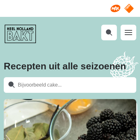
Omroep M
NPO S
Heel
Holland
Bakt
Zoeken
Recepten uit alle seizoenen
Zoeken
Zoeken