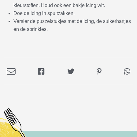
kleurstoffen. Houd ook een bakje icing wit.
Doe de icing in spuitzakken.
Versier de puzzelstukjes met de icing, de suikerhartjes
en de sprinkles.
Deel
Deel
Deel
Deel
De
via
op
op
op
via
E-
Facebook
Twitter
Pinterest
Wh
mail